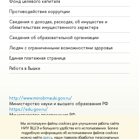
Фонд целевого капитала
Д
Противодействие коррупции
Ц
Сведения о доходах, расходах, об имуществе и
Б
обязательствах имущественного характера
О
Сведения об образовательной организации
О
Людям с ограниченными возможностями здоровья
Единая платежная страница
Работа в Вышке
http://www.minobrnauki.gov.ru/
Министерство науки и высшего образования РФ
https://edu.gov.ru/
Министерство просвещения РФ
https://elearning.hse.ru/mooc
Мы используем файлы cookies для улучшения работы сайта
Массовые открытые онлайн-курсы
НИУ ВШЭ и большего удобства его использования. Более
подробную информацию об использовании файлов cookies
можно найти
здесь
, наши правила обработки персональных