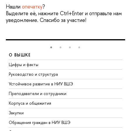
Нашли
опечатку
?
Выделите её, нажмите Ctrl+Enter и отправьте нам
уведомление. Спасибо за участие!
О ВЫШКЕ
Цифры и факты
Л
Руководство и структура
Д
Устойчивое развитие в НИУ ВШЭ
О
Преподаватели и сотрудники
П
Корпуса и общежития
В
Закупки
П
Обращения граждан в НИУ ВШЭ
А